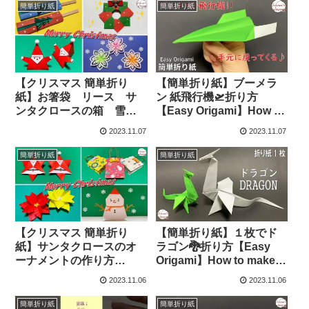
Santa Claus Envelope 종
纸 纸飞机 よく飛ぶ おり
簡単折り紙
簡単折り紙
이접기 折纸 圣诞节老
がみ DIY – Origami
人 – Origami hana’s
hana’s channel
channel
【クリスマス 簡単折り
【簡単折り紙】ブーメラ
紙】お箸袋 リース サ
ン 紙飛行機🛫折り方
ンタクロースの箱 雪の
【Easy Origami】How To
結晶の折り方【Christmas
Make Paper Airplane that
2023.11.07
2023.11.07
Origami】How to make
Fly Far 종이접기 비행기
cute snowflake 正月
折纸 纸飞机 よく飛ぶ
簡単折り紙
簡単折り紙
tree ツリー – Origami
おりがみ – Origami
hana’s channel
hana’s channel
【クリスマス 簡単折り
【簡単折り紙】１枚でド
紙】サンタクロースのオ
ラゴン🐉折り方【Easy
ーナメントの作り方
Origami】How to make
【Christmas Easy
paper Dragon 종이접기
2023.11.06
2023.11.06
Origami】How to make
드래곤 折纸龙 日本
Santa Claus ornament 종
ドラゴンボール DB 縁起
簡単折り紙
簡単折り紙