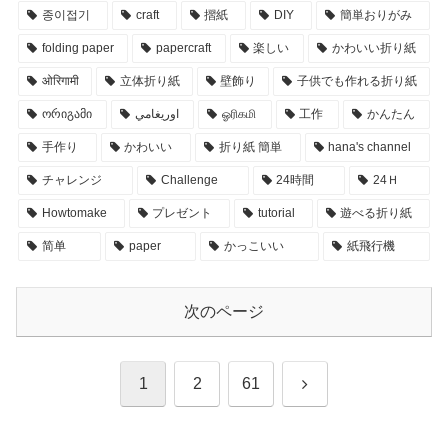
종이접기
craft
摺紙
DIY
簡単おりがみ
folding paper
papercraft
楽しい
かわいい折り紙
ओरिगामी
立体折り紙
壁飾り
子供でも作れる折り紙
ორიგამი
اوريغامي
ஓரிகமி
工作
かんたん
手作り
かわいい
折り紙 簡単
hana's channel
チャレンジ
Challenge
24時間
24Ｈ
Howtomake
プレゼント
tutorial
遊べる折り紙
简单
paper
かっこいい
紙飛行機
次のページ
次
1
2
61
へ