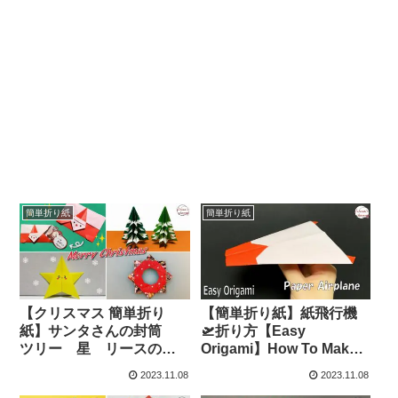
簡単折り紙
簡単折り紙
【クリスマス 簡単折り
【簡単折り紙】紙飛行機
紙】サンタさんの封筒
🛫折り方【Easy
ツリー 星 リースの折
Origami】How To Make
り方【Christmas
Paper Airplane that Fly
2023.11.08
2023.11.08
Origami】How to make
Far 종이접기 비행기 折