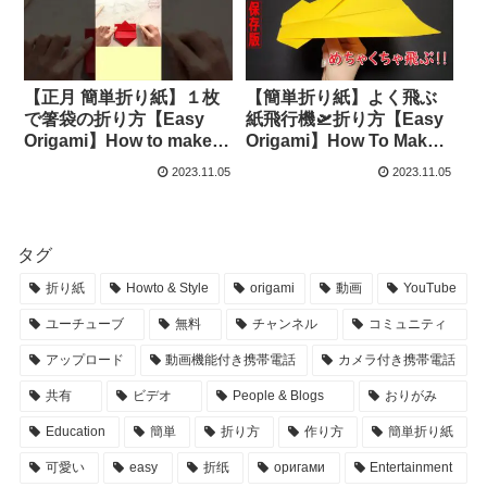
Origami hana’s channel
hana’s channel
【正月 簡単折り紙】１枚
【簡単折り紙】よく飛ぶ
で箸袋の折り方【Easy
紙飛行機🛫折り方【Easy
Origami】How to make
Origami】How To Make
Chopstick bag folding
Paper Airplane that Fly
2023.11.05
2023.11.05
paper 종이접 젓가락봉
Far 종이접기 비행기 折
투 折纸 紅白 筷子
纸 纸飞机 おりがみ DIY
袋 #shorts – Origami
– Origami hana’s channel
hana’s channel
タグ
折り紙
Howto & Style
origami
動画
YouTube
ユーチューブ
無料
チャンネル
コミュニティ
アップロード
動画機能付き携帯電話
カメラ付き携帯電話
共有
ビデオ
People & Blogs
おりがみ
Education
簡単
折り方
作り方
簡単折り紙
可愛い
easy
折纸
оригами
Entertainment