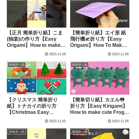
이오너멘트 圣诞老人 –
物 2024年の干支は辰年 –
Origami hana’s channel
Origami hana’s channel
【正月 簡単折り紙】こま
【簡単折り紙】エイ形 紙
(独楽)の作り方【Easy
飛行機🛫折り方【Easy
Origami】How to make
Origami】How To Make
spinning top 종이접기 팽
Paper Airplane that Fly
2023.11.06
2023.11.06
이 놀이감 简单折纸 好玩陀
Far 종이접기 비행기 折
螺 回るコマ おもち
纸 纸飞机 おりがみ DIY
簡単折り紙
簡単折り紙
ゃ #shorts – Origami
– Origami hana’s channel
hana’s channel
【クリスマス 簡単折り
【簡単切り紙】カエル🐸
紙】トナカイの折り方
折り方【Easy Kirigami】
【Christmas Easy
How to make cute Frog
Origami】How to make
종이접기 개구리 可爱的
2023.11.05
2023.11.05
paper Reindeer 종이접기
折纸 青蛙 folding
루돌프 折纸 圣诞节
paper アマガエル おり
簡単折り紙
簡単折り紙
驯鹿 おりがみ DIY –
がみ DIY – Origami