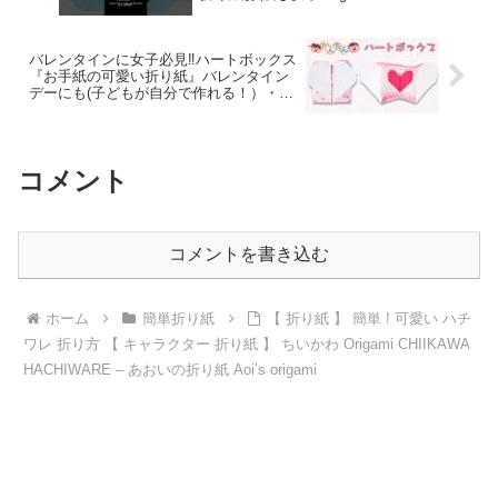
バレンタインに女子必見‼︎ハートボックス
『お手紙の可愛い折り紙』バレンタイン
デーにも(子どもが自分で作れる！）・
Origami easy hart memo valentine – 『子
供向け簡単折り紙』おりこせんせい
コメント
コメントを書き込む
ホーム
簡単折り紙
【 折り紙 】 簡単 ! 可愛い ハチ
ワレ 折り方 【 キャラクター 折り紙 】 ちいかわ Origami CHIIKAWA
HACHIWARE – あおいの折り紙 Aoi’s origami