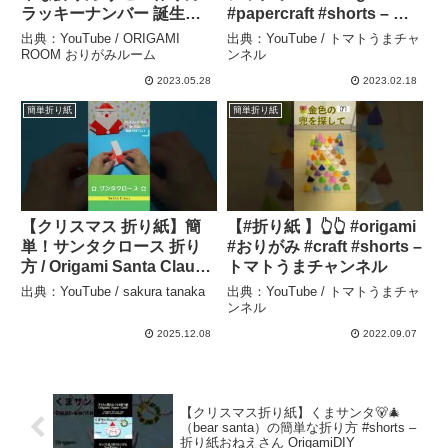
ラッキーナンバー 誕生日
#papercraft #shorts – ト
記念日のプレゼントにおす
マトうまチャンネル
出典：YouTube / ORIGAMI
出典：YouTube / トマトうまチャ
すめ 1 2 3 4 5 6 7 8 9 0
ROOM おりがみルーム
ンネル
#shorts – ORIGAMI
2023.05.28
2023.02.18
ROOM おりがみルーム
簡単折り紙
簡単折り紙
【クリスマス 折り紙】簡
【#折り紙 】👆👆 #origami
単！サンタクロース 折り
#おりがみ #craft #shorts –
方 / Origami Santa Claus
トマトうまチャンネル
#shorts #折り紙 #origami
出典：YouTube / sakura tanaka
出典：YouTube / トマトうまチャ
#クリスマス #christmas –
ンネル
sakura tanaka
2025.12.08
2022.09.07
【クリスマス折り紙】くまサンタ🐻🎄
（bear santa）の簡単な折り方 #shorts –
折り紙おねえさん OrigamiDIY