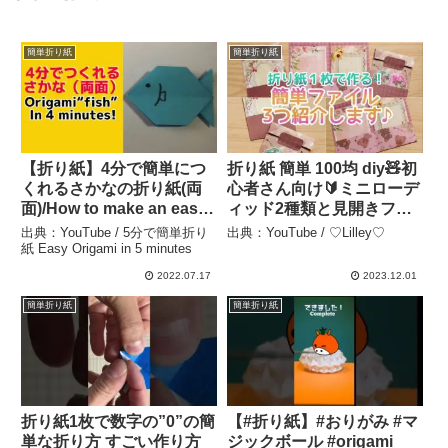
簡単折り紙
簡単折り紙
【折り紙】4分で簡単につ
折り紙 簡単 100均 diy🧸初
くれるさかなの折り紙(両
心者さん向け🔰ミニローデ
面)/How to make an easy
ィッド2種類と見開きファ
origami “fish” (In 4
イル作り♪origami Loaded
出典：YouTube / 5分で簡単折り
出典：YouTube / ♡Lilley♡
minutes !) – 5分で簡単折
Paper Bag how to make
紙 Easy Origami in 5 minutes
り紙 Easy Origami in 5
easy handmade –
2022.07.17
2023.12.01
minutes
♡Lilley♡
簡単折り紙
簡単折り紙
折り紙1枚で数字の”0”の簡
【#折り紙】#おりがみ #マ
単な折り方 すごい作り方
ジックボール #origami