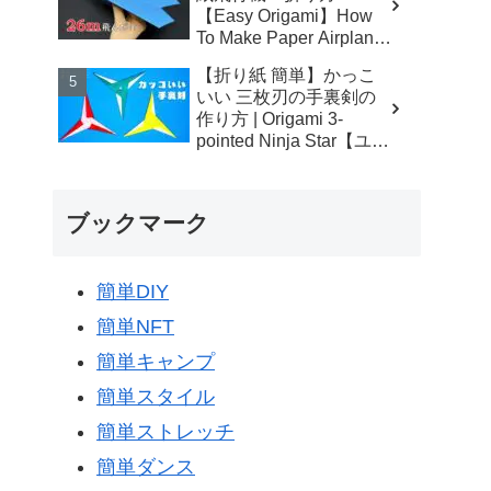
【Easy Origami】How
To Make Paper Airplane
that Fly Far 종이접기 비
【折り紙 簡単】かっこ
행기 折纸 纸飞机 超
いい 三枚刃の手裏剣の
スピード おりがみ -
作り方 | Origami 3-
hana's channel
pointed Ninja Star【ユニ
オリ】 - ユニオリ -
University of Origami
ブックマーク
簡単DIY
簡単NFT
簡単キャンプ
簡単スタイル
簡単ストレッチ
簡単ダンス