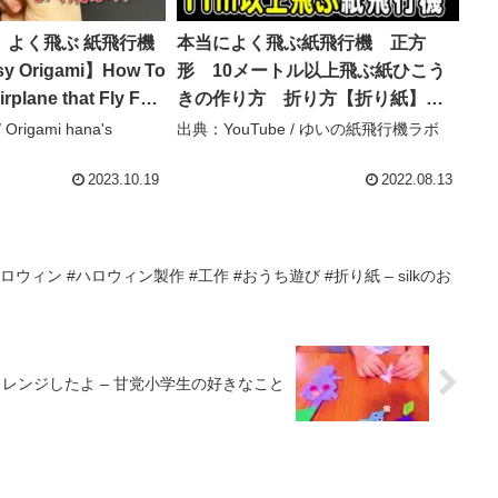
】よく飛ぶ 紙飛行機
本当によく飛ぶ紙飛行機 正方
 Origami】How To
形 10メートル以上飛ぶ紙ひこう
rplane that Fly Far
きの作り方 折り方【折り紙】
기 折纸 纸飞机 ス
[Origami]How to fold a paper
Origami hana's
出典：YouTube / ゆいの紙飛行機ラボ
– Origami
airplane that flies 11m – ゆいの紙
el
飛行機ラボ
2023.10.19
2022.08.13
ウィン #ハロウィン製作 #工作 #おうち遊び #折り紙 – silkのお
レンジしたよ – 甘党小学生の好きなこと