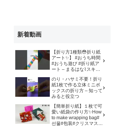
新着動画
【折り方1種類😳折り紙
アート✨】 #おうち時間
#おうち遊び #折り紙ア
ート – まるはな⌇スキマ
時間で楽しめるおうち遊
のり・ハサミ不要！折り
び
紙1枚で作る立体ミニボ
ックスの折り方 – 知って
みると役立つ
【簡単折り紙】１枚で可
愛い紙袋の作り方✨How
to make wrapping bag#
선물#包装#クリスマス#