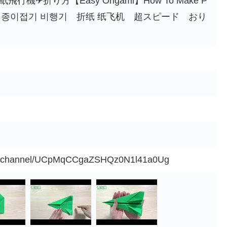
機✈折り方【Easy Origami】How To Make P
t Fly Far 종이접기 비행기 折纸 纸飞机 超スピード おり
om/channel/UCpMqCCgaZSHQz0N1l41a0Ug