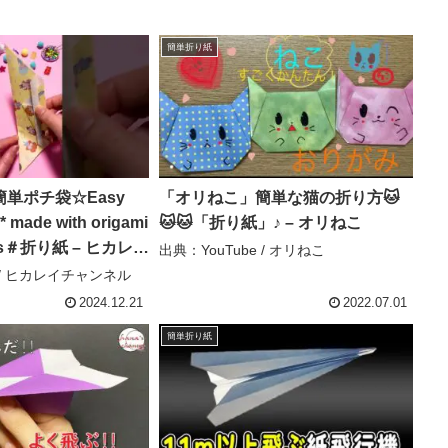
簡単折り紙
単ポチ袋☆Easy
「オリねこ」簡単な猫の折り方🐱
* made with origami
🐱🐱「折り紙」♪ – オリねこ
rts＃折り紙 – ヒカレイ
出典：YouTube / オリねこ
e / ヒカレイチャンネル
2024.12.21
2022.07.01
簡単折り紙