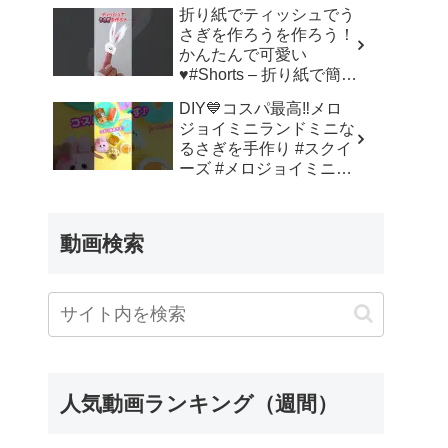
箱#紙袋#袋#ふくろ
折り紙でティッシュでう
#bag#折り方#おりがみ
さぎを作ろうを作ろう！
#origami#摺紙#종이접기
かんたんで可愛い
#作り方 – Origami
♥#Shorts – 折り紙で簡単
hana’s channel
大人クラフト
DIY💙コスパ最高‼️メロ
**handmadeチャンネル
ジョイミニランドミニな
るさぎを手作り #スクイ
ーズ #メロジョイミニラ
ンド #手作り –
SodaCatOrigami 楽しい
折り紙♪
動画検索
人気動画ランキング（週間）