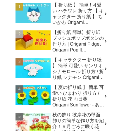
【 折り紙 】 簡単 ! 可愛
い ハチワレ 折り方 【 キ
ャラクター 折り紙 】 ち
いかわ Origami
CHIIKAWA
【折り紙 簡単】折り紙
HACHIWARE - あおいの
プッシュポップボタンの
折り紙 Aoi's origami
作り方 | Origami Fidget
Origami Pop It
Button【ユニオリ】 - ユ
【 キャラクター 折り紙
ニオリ - University of
】 簡単 可愛い サンリオ
Origami
シナモロール 折り方 / 折
り紙 シナモン Origami
CINNAMOROLL - あお
【 夏の折り紙 】 簡単 可
いの折り紙 Aoi's origami
愛い ひまわり 折り方 /
折り紙 花 向日葵
Origami Sunflower - あお
いの折り紙 Aoi's origami
秋の飾り 彼岸花の壁面
飾りの簡単な作り方を紹
介！９月ごろに咲く花