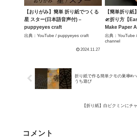
【おりがみ】簡単 折り紙でつくる
【簡単折り紙
星 スター(日本語音声付) –
🛫折り方【Easy
puppyeyes craft
Make Paper Ai
종이접기 비행
出典：YouTube / puppyeyes craft
出典：YouTube / 
channel
ピード おりがみ 
hana’s chann
2024.11.27
折り紙で作る簡単クモの巣🕸️#ハロ
うち遊び
【折り紙】白ピクミンにチャ
コメント