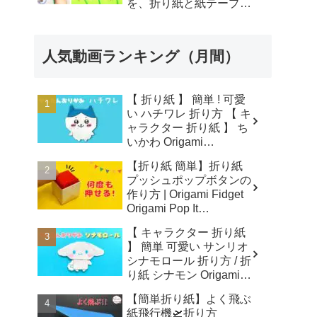
を、折り紙と紙テープで
つくってみてはいかがで
しょう？【つくるモン】
- つくるモン
人気動画ランキング（月間）
【 折り紙 】 簡単 ! 可愛
い ハチワレ 折り方 【 キ
ャラクター 折り紙 】 ち
いかわ Origami
CHIIKAWA
【折り紙 簡単】折り紙
HACHIWARE - あおいの
プッシュポップボタンの
折り紙 Aoi's origami
作り方 | Origami Fidget
Origami Pop It
Button【ユニオリ】 - ユ
【 キャラクター 折り紙
ニオリ - University of
】 簡単 可愛い サンリオ
Origami
シナモロール 折り方 / 折
り紙 シナモン Origami
CINNAMOROLL - あお
【簡単折り紙】よく飛ぶ
いの折り紙 Aoi's origami
紙飛行機🛫折り方