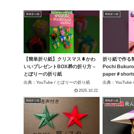
簡単折り紙
簡単折り紙
【簡単折り紙】クリスマス🌲かわ
折り紙で作る簡
いいプレゼントBOX🎁の折り方 –
Pochi Bukuro
とぽりーの折り紙
paper＃sho
チャンネル
出典：YouTube / とぽりーの折り紙
出典：YouTub
2025.10.22
簡単折り紙
簡単折り紙