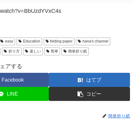
om/watch?v=BbUzdYVxC4s
easy
Education
folding paper
hana's channel
折り方
楽しい
简单
簡単折り紙
ェアする
Facebook
はてブ
LINE
コピー
簡単折り紙