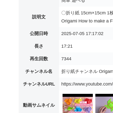
簡単 遊べる
〇折り紙 15cm×15c
説明文
Origami How to make a Fi
公開日時
2025-07-05 17:17:02
長さ
17:21
再生回数
7344
チャンネル名
折り紙チャンネル Origami P
チャンネルURL
https://www.youtube.c
動画サムネイル