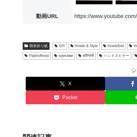
動画URL
https://www.youtube.co
簡単折り紙
DIY
Howto & Style
howtofold
H
Papiroflexia
оригами
ओरिगामी
ハンドスピナー
シ
X
Pocket