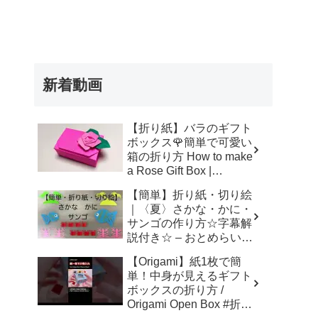
新着動画
【折り紙】バラのギフト
ボックス🌹簡単で可愛い
箱の折り方 How to make
a Rose Gift Box |
Origami Box | 盒子 | 박스
【簡単】折り紙・切り絵
| 薔薇 – Origami hana’s
｜〈夏〉さかな・かに・
channel
サンゴの作り方☆字幕解
説付き☆ – おとめらいお
ん
【Origami】紙1枚で簡
単！中身が見えるギフト
ボックスの折り方 /
Origami Open Box #折り