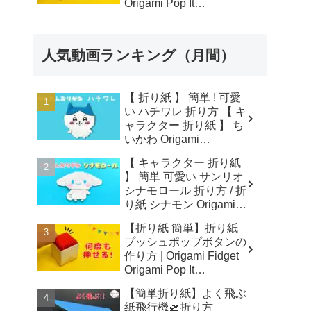
Origami Pop It
Button【ユニオリ】 - ユ
ニオリ - University of
Origami
人気動画ランキング（月間）
【 折り紙 】 簡単 ! 可愛
い ハチワレ 折り方 【 キ
ャラクター 折り紙 】 ち
いかわ Origami
CHIIKAWA
【 キャラクター 折り紙
HACHIWARE - あおいの
】 簡単 可愛い サンリオ
折り紙 Aoi's origami
シナモロール 折り方 / 折
り紙 シナモン Origami
CINNAMOROLL - あお
【折り紙 簡単】折り紙
いの折り紙 Aoi's origami
プッシュポップボタンの
作り方 | Origami Fidget
Origami Pop It
Button【ユニオリ】 - ユ
【簡単折り紙】よく飛ぶ
ニオリ - University of
紙飛行機🛫折り方