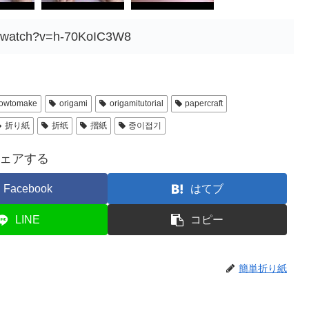
m/watch?v=h-70KoIC3W8
owtomake
origami
origamitutorial
papercraft
折り紙
折纸
摺紙
종이접기
ェアする
Facebook
はてブ
LINE
コピー
簡単折り紙