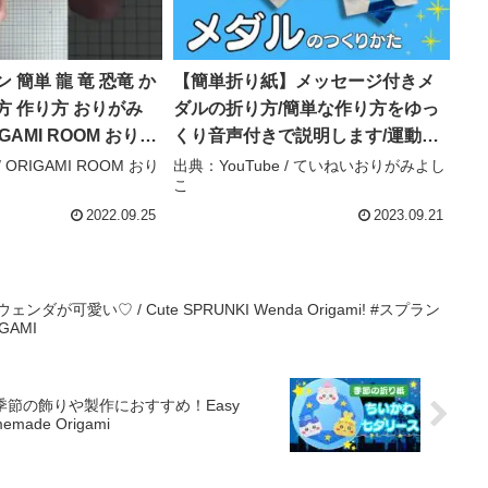
 簡単 龍 竜 恐竜 か
【簡単折り紙】メッセージ付きメ
方 作り方 おりがみ
ダルの折り方/簡単な作り方をゆっ
ORIGAMI ROOM おりが
くり音声付きで説明します/運動会
やお誕生会に！【可愛い】 – てい
/ ORIGAMI ROOM おり
出典：YouTube / ていねいおりがみよし
こ
ねいおりがみよしこ
2022.09.25
2023.09.21
可愛い♡ / Cute SPRUNKI Wenda Origami! #スプラン
GAMI
節の飾りや製作におすすめ！Easy
omemade Origami